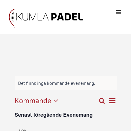
Fortsätt
till
innehållet
Det finns inga kommande evenemang.
Kommande
Even
Sök
Evenema
Lista
Välj
vynavi
Senast föregående Evenemang
Search
datum.
and
NOV