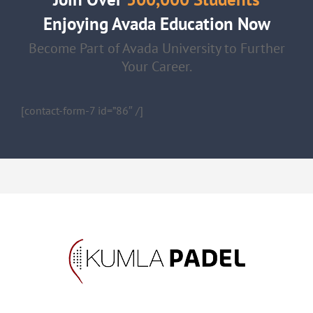
Enjoying Avada Education Now
Become Part of Avada University to Further
Your Career.
[contact-form-7 id=”86″ /]